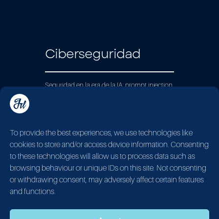
Ciberseguridad
Seguridad en la era de la IA: prompt injection,
hacking ético, protección de agentes
autónomos y defensa de sistemas frente a
ataques modernos. Desde el phishing
clásico hasta los vectores de ataque
To provide the best experiences, we use technologies like
específicos de los LLMs.
cookies to store and/or access device information. Consenting
to these technologies will allow us to process data such as
Learn More
browsing behaviour or unique IDs on this site. Not consenting
or withdrawing consent, may adversely affect certain features
and functions.