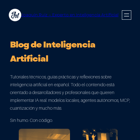
Saltar
al
Joaquín Ruiz — Experto en Inteligencia Artificial
contenido
Blog de Inteligencia
Artificial
Tutoriales técnicos, guías prácticas y reflexiones sobre
inteligencia artificial en español. Todo el contenido está
orientado a desarrolladores y profesionales que quieren
implementar IA real: modelos locales, agentes autónomos, MCP,
cuantización y mucho más.
Sin humo. Con código.