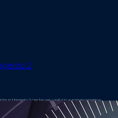
agento 2
bs in Magento 2 can be very useful to automate repetitive
s a Linux utility which schedules a command or script on your
tomatically at a specified time and date.