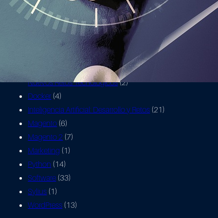
Categories
AWS
(3)
Ciberseguridad: Hacking, Defensa y
Nuevos Retos Tecnológicos
(2)
Docker
(4)
Inteligencia Artificial: Desarrollo y Retos
(21)
Magento
(6)
Magento 2
(7)
Marketing
(1)
Python
(14)
Software
(33)
Sylius
(1)
WordPress
(13)