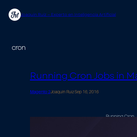
Saltar
Joaquín Ruiz — Experto en Inteligencia Artificial
al
contenido
cron
Running Cron Jobs in M
Magento 2
Joaquín Ruiz
·
Sep 16, 2016
Running Cron Jo
tasks. A cron i
server to run au