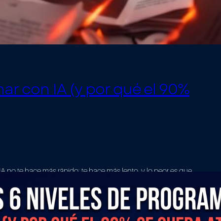
ar con IA (y por qué el 90%
A no te hace más rápido: te hace más lento, y lo peor es que
i crees que con la inteligencia artificial picas código diez veces
un estudio que dice justo lo contrario. En este artículo te
veles reales de programar con IA, por…