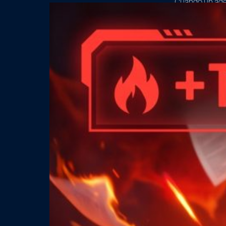
Cuando un agen
explora archivo
irrelevante, g
es un servidor 
proyecto en un
Read More