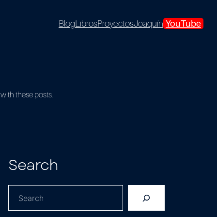
Blog
Libros
Proyectos
Joaquín
YouTube
 with these posts.
Search
S
e