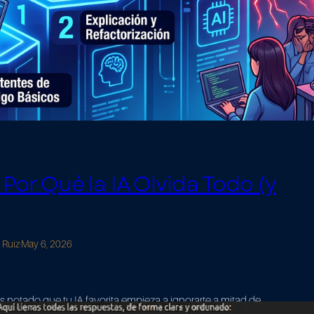
Por Qué la IA Olvida Todo (y
 Ruiz
·
May 6, 2026
 notado que tu IA favorita empieza a ignorarte a mitad de