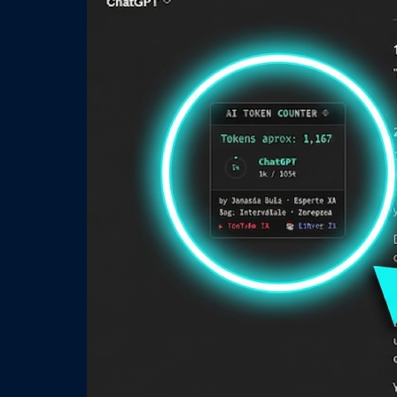
una conversació
un rato, y de re
fallando. No se 
conoce, y…
Read More