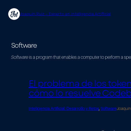
Saltar
Joaquín Ruiz — Experto en Inteligencia Artificial
al
contenido
Software
Software
is a program that enables a computer to perform a spec
El problema de los token
cómo lo resuelve Cod
Inteligencia Artificial: Desarrollo y Retos
, 
Software
Joaquín