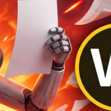
Categories
AWS
(3)
Ciberseguridad: Hacking, Defensa y
Nuevos Retos Tecnológicos
(2)
Docker
(4)
Inteligencia Artificial: Desarrollo y Retos
(21)
Magento
(6)
Magento 2
(7)
Marketing
(1)
Python
(14)
Software
(33)
Sylius
(1)