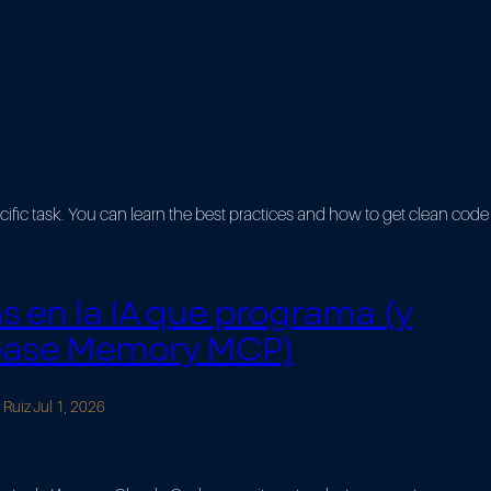
ific task. You can learn the best practices and how to get clean code
s en la IA que programa (y
ebase Memory MCP)
 Ruiz
·
Jul 1, 2026