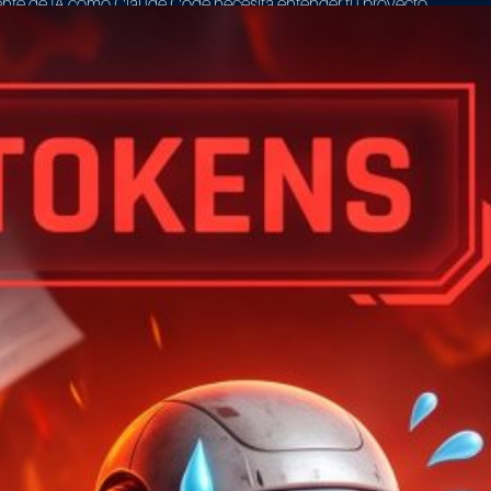
te de IA como Claude Code necesita entender tu proyecto,
 por archivo y llena su ventana de contexto de código
astando tokens, tiempo y precisión. Codebase Memory MCP
MCP gratuito y de código abierto que indexa todo tu
 grafo de conocimiento, de modo que…