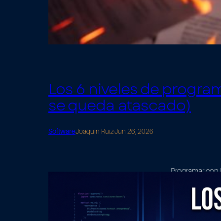
Los 6 niveles de program
se queda atascado)
Software
Joaquín Ruiz
·
Jun 26, 2026
Programar con I
ni te enteras. S
más rápido, hay 
explico los 6 ni